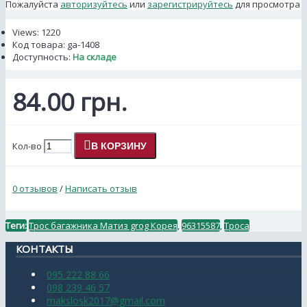
Пожалуйста
авторизуйтесь
или
зарегистрируйтесь
для просмотра
Views: 1220
Код товара:
ga-1408
Доступность:
На складе
84.00 грн.
Кол-во
В КОРЗИНУ
0 отзывов
/
Написать отзыв
Теги:
Трос багажника Матиз grog Корея
,
96315587
,
Троса
КОНТАКТЫ
095 222 88 66
098 239 46 57
makslosk2017@gmail.com