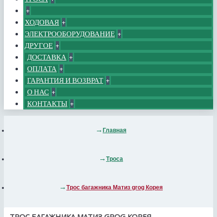
+
ХОДОВАЯ
+
ЭЛЕКТРООБОРУДОВАНИЕ
+
ДРУГОЕ
+
ДОСТАВКА
+
ОПЛАТА
+
ГАРАНТИЯ И ВОЗВРАТ
+
О НАС
+
КОНТАКТЫ
+
Главная
Троса
Трос багажника Матиз grog Корея
ТРОС БАГАЖНИКА МАТИЗ GROG КОРЕЯ