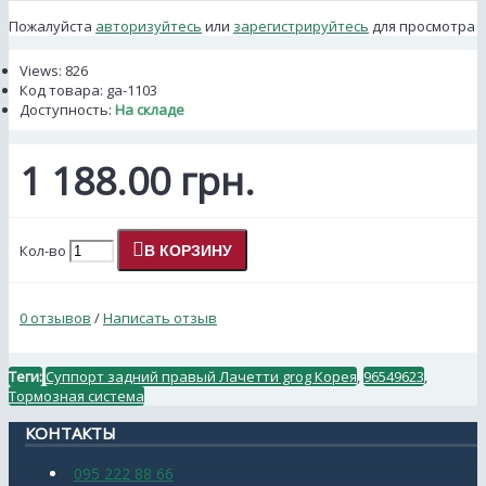
Пожалуйста
авторизуйтесь
или
зарегистрируйтесь
для просмотра
Views: 826
Код товара:
ga-1103
Доступность:
На складе
1 188.00 грн.
Кол-во
В КОРЗИНУ
0 отзывов
/
Написать отзыв
Теги:
Суппорт задний правый Лачетти grog Корея
,
96549623
,
Тормозная система
КОНТАКТЫ
095 222 88 66