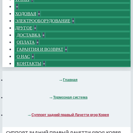
+
ХОДОВАЯ
+
ЭЛЕКТРООБОРУДОВАНИЕ
+
ДРУГОЕ
+
ДОСТАВКА
+
ОПЛАТА
+
ГАРАНТИЯ И ВОЗВРАТ
+
О НАС
+
КОНТАКТЫ
+
Главная
Тормозная система
Суппорт задний правый Лачетти grog Корея
СУППОРТ ЗАДНИЙ ПРАВЫЙ ЛАЧЕТТИ GROG КОРЕЯ