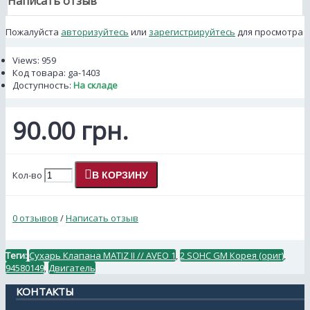
Написать отзыв
Пожалуйста
авторизуйтесь
или
зарегистрируйтесь
для просмотра
Views: 959
Код товара:
ga-1403
Доступность:
На складе
90.00 грн.
Кол-во
В КОРЗИНУ
0 отзывов
/
Написать отзыв
Теги:
Сухарь Клапана MATIZ II // AVEO 1
,
2 SOHC GM Корея (ориг)
,
94580149
,
Двигатель
КОНТАКТЫ