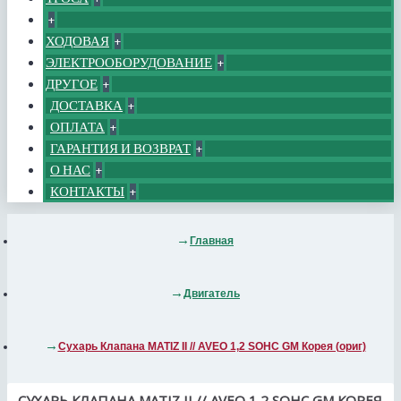
+
ХОДОВАЯ
+
ЭЛЕКТРООБОРУДОВАНИЕ
+
ДРУГОЕ
+
ДОСТАВКА
+
ОПЛАТА
+
ГАРАНТИЯ И ВОЗВРАТ
+
О НАС
+
КОНТАКТЫ
+
Главная
Двигатель
Сухарь Клапана MATIZ II // AVEO 1,2 SOHC GM Корея (ориг)
СУХАРЬ КЛАПАНА MATIZ II // AVEO 1,2 SOHC GM КОРЕЯ