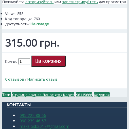
Пожалуйста
авторизуйтесь
или
зарегистрируйтесь
для просмотра
Views: 858
Код товара:
ga-760
Доступность:
На складе
315.00 грн.
Кол-во
В КОРЗИНУ
0 отзывов
/
Написать отзыв
Теги:
Ступица задняя Ланос grog Корея
,
96115666
,
Ходовая
КОНТАКТЫ
095 222 88 66
098 239 46 57
makslosk2017@gmail.com