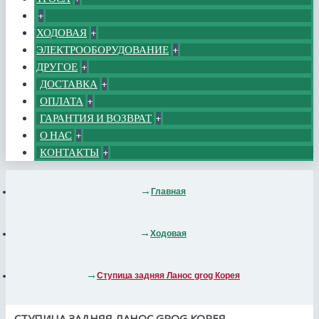
+
ХОДОВАЯ
+
ЭЛЕКТРООБОРУДОВАНИЕ
+
ДРУГОЕ
+
ДОСТАВКА
+
ОПЛАТА
+
ГАРАНТИЯ И ВОЗВРАТ
+
О НАС
+
КОНТАКТЫ
+
Главная
Ходовая
Ступица задняя Ланос grog Корея
СТУПИЦА ЗАДНЯЯ ЛАНОС GROG КОРЕЯ