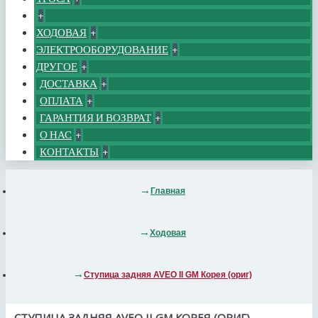
+
ХОДОВАЯ
+
ЭЛЕКТРООБОРУДОВАНИЕ
+
ДРУГОЕ
+
ДОСТАВКА
+
ОПЛАТА
+
ГАРАНТИЯ И ВОЗВРАТ
+
О НАС
+
КОНТАКТЫ
+
Главная
Ходовая
Ступица задняя AVEO II GM Корея (ориг)
СТУПИЦА ЗАДНЯЯ AVEO II GM КОРЕЯ (ОРИГ)