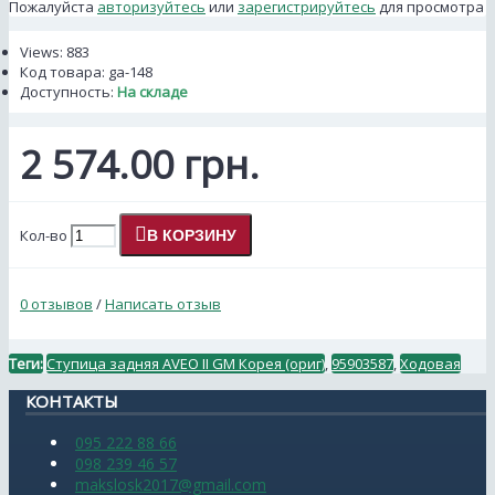
Пожалуйста
авторизуйтесь
или
зарегистрируйтесь
для просмотра
Views: 883
Код товара:
ga-148
Доступность:
На складе
2 574.00 грн.
Кол-во
В КОРЗИНУ
0 отзывов
/
Написать отзыв
Теги:
Ступица задняя AVEO II GM Корея (ориг)
,
95903587
,
Ходовая
КОНТАКТЫ
095 222 88 66
098 239 46 57
makslosk2017@gmail.com