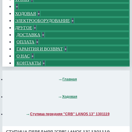
+
ХОДОВАЯ
+
ЭЛЕКТРООБОРУДОВАНИЕ
+
ДРУГОЕ
+
ДОСТАВКА
+
ОПЛАТА
+
ГАРАНТИЯ И ВОЗВРАТ
+
О НАС
+
КОНТАКТЫ
+
Главная
Ходовая
Ступица передняя "CRB" LANOS 13" 1301119
СТУПИЦА ПЕРЕДНЯЯ "CRB" LANOS 13" 1301119