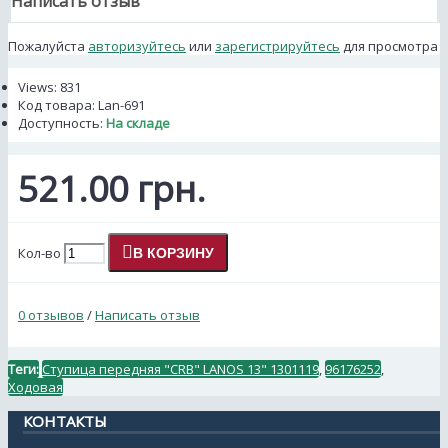
Написать отзыв
Пожалуйста
авторизуйтесь
или
зарегистрируйтесь
для просмотра
Views: 831
Код товара:
Lan-691
Доступность:
На складе
521.00 грн.
Кол-во
В КОРЗИНУ
0 отзывов
/
Написать отзыв
Теги:
Ступица передняя "CRB" LANOS 13" 1301119
,
96176252
,
Ходовая
КОНТАКТЫ