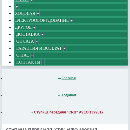
+
ХОДОВАЯ
+
ЭЛЕКТРООБОРУДОВАНИЕ
+
ДРУГОЕ
+
ДОСТАВКА
+
ОПЛАТА
+
ГАРАНТИЯ И ВОЗВРАТ
+
О НАС
+
КОНТАКТЫ
+
Главная
Ходовая
Ступица передняя "CRB" AVEO 1399317
СТУПИЦА ПЕРЕДНЯЯ "CRB" AVEO 1399317