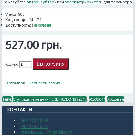
Пожалуйста
авторизуйтесь
или
зарегистрируйтесь
для просмотра
Views: 906
Код товара:
AL-174
Доступность:
На складе
527.00 грн.
Кол-во
В КОРЗИНУ
0 отзывов
/
Написать отзыв
Теги:
Ступица передняя "CRB" AVEO 1399317
,
96535041
,
Ходовая
КОНТАКТЫ
095 222 88 66
098 239 46 57
makslosk2017@gmail.com