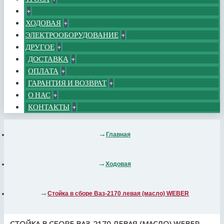
+
ХОДОВАЯ
+
ЭЛЕКТРООБОРУДОВАНИЕ
+
ДРУГОЕ
+
ДОСТАВКА
+
ОПЛАТА
+
ГАРАНТИЯ И ВОЗВРАТ
+
О НАС
+
КОНТАКТЫ
+
Главная
Ходовая
Стойка в сборе Ваз-2170 левая (масло) WEBER
СТОЙКА В СБОРЕ ВАЗ-2170 ЛЕВАЯ (МАСЛО) WEBER