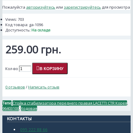
Пожалуйста
авторизуйтесь
или
зарегистрируйтесь
для просмотра
Views: 703
Код товара:
ga-1096
Доступность:
На складе
259.00 грн.
Кол-во
В КОРЗИНУ
0 отзывов
/
Написать отзыв
Теги:
Стойка стабилизатора переднего правая LACETTI CTR Корея
,
96403100
,
Ходовая
КОНТАКТЫ
095 222 88 66