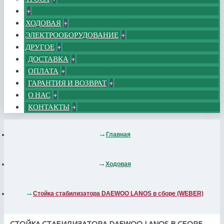
+
ХОДОВАЯ
+
ЭЛЕКТРООБОРУДОВАНИЕ
+
ДРУГОЕ
+
ДОСТАВКА
+
ОПЛАТА
+
ГАРАНТИЯ И ВОЗВРАТ
+
О НАС
+
КОНТАКТЫ
+
Главная
Ходовая
Стойка стабилизатора DAEWOO LANOS в сборе (WEBER)
СТОЙКА СТАБИЛИЗАТОРА DAEWOO LANOS В СБОРЕ