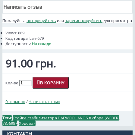
Написать отзыв
Пожалуйста
авторизуйтесь
или
зарегистрируйтесь
для просмотра
Views: 889
Код товара:
Lan-679
Доступность:
На складе
91.00 грн.
Кол-во
В КОРЗИНУ
0 отзывов
/
Написать отзыв
Теги:
Стойка стабилизатора DAEWOO LANOS в сборе (WEBER)
,
7856987
,
Ходовая
КОНТАКТЫ