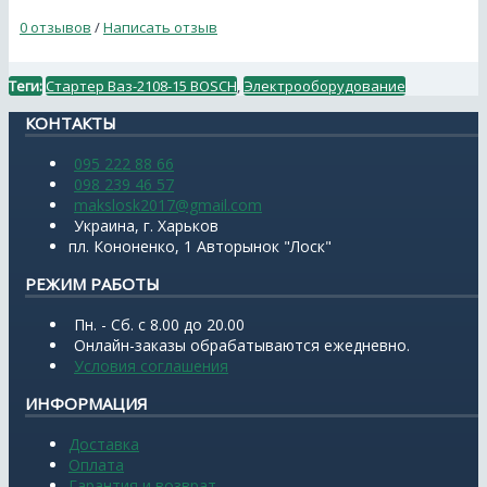
0 отзывов
/
Написать отзыв
Теги:
Стартер Ваз-2108-15 BOSCH
,
Электрооборудование
КОНТАКТЫ
095 222 88 66
098 239 46 57
makslosk2017@gmail.com
Украина, г. Харьков
пл. Кононенко, 1 Авторынок "Лоск"
РЕЖИМ РАБОТЫ
Пн. - Сб. с 8.00 до 20.00
Онлайн-заказы обрабатываются ежедневно.
Условия соглашения
ИНФОРМАЦИЯ
Доставка
Оплата
Гарантия и возврат