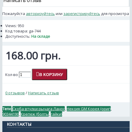
Написать отзыв
Пожалуйста
авторизуйтесь
или
зарегистрируйтесь
для просмотра
Views: 950
Код товара:
ga-744
Доступность:
На складе
168.00 грн.
Кол-во
В КОРЗИНУ
0 отзывов
/
Написать отзыв
Теги:
Скоба втулки рычага Ланос
,
Нексия GM Корея (ориг)
,
90344190
,
Крепеж (болты
,
гайки)
КОНТАКТЫ