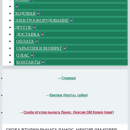
+
ХОДОВАЯ
+
ЭЛЕКТРООБОРУДОВАНИЕ
+
ДРУГОЕ
+
ДОСТАВКА
+
ОПЛАТА
+
ГАРАНТИЯ И ВОЗВРАТ
+
О НАС
+
КОНТАКТЫ
+
Главная
Крепеж (болты, гайки)
Скоба втулки рычага Ланос, Нексия GM Корея (ориг)
СКОБА ВТУЛКИ РЫЧАГА ЛАНОС, НЕКСИЯ GM КОРЕЯ