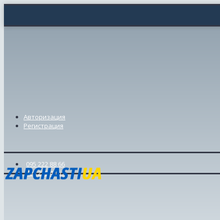
Авторизация
Регистрация
095 222 88 66
098 239 46 57