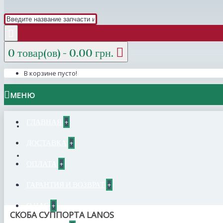
0 товар(ов) - 0.00 грн.
В корзине пусто!
МЕНЮ
ГЛАВНАЯ
+
ДОСТАВКА
+
ОПЛАТА
+
ГАРАНТИЯ И ВОЗВРАТ
+
О НАС
+
СКОБА СУППОРТА LANOS