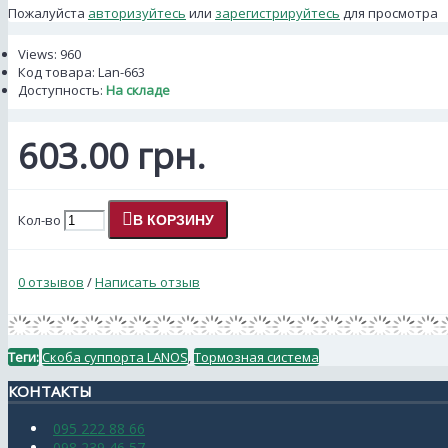
Пожалуйста
авторизуйтесь
или
зарегистрируйтесь
для просмотра
Views: 960
Код товара:
Lan-663
Доступность:
На складе
603.00 грн.
Кол-во
В КОРЗИНУ
0 отзывов
/
Написать отзыв
Теги:
Скоба суппорта LANOS
,
Тормозная система
КОНТАКТЫ
095 222 88 66
098 239 46 57