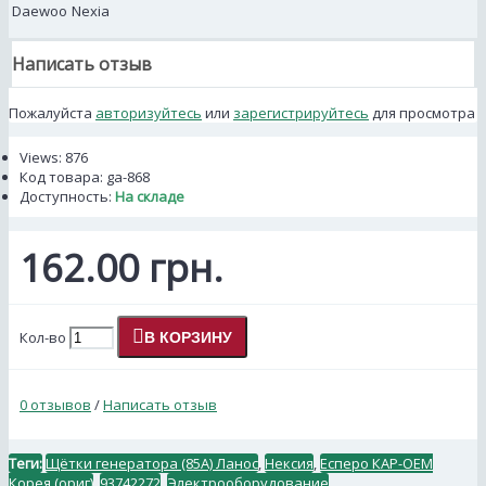
Daewoo
Nexia
Написать отзыв
Пожалуйста
авторизуйтесь
или
зарегистрируйтесь
для просмотра
Views: 876
Код товара:
ga-868
Доступность:
На складе
162.00 грн.
Кол-во
В КОРЗИНУ
0 отзывов
/
Написать отзыв
Теги:
Щётки генератора (85А) Ланос
,
Нексия
,
Есперо КАР-ОЕМ
Корея (ориг)
,
93742272
,
Электрооборудование