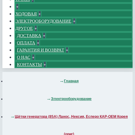
+
ХОДОВАЯ
+
ЭЛЕКТРООБОРУДОВАНИЕ
+
ДРУГОЕ
+
ДОСТАВКА
+
ОПЛАТА
+
ГАРАНТИЯ И ВОЗВРАТ
+
О НАС
+
КОНТАКТЫ
+
Главная
Электрооборудование
Щётки генератора (85А) Ланос, Нексия, Есперо КАР-ОЕМ Корея
(ориг)