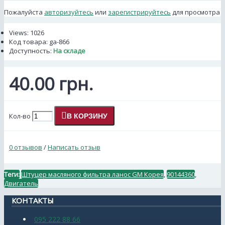
Пожалуйста
авторизуйтесь
или
зарегистрируйтесь
для просмотра
Views: 1026
Код товара:
ga-866
Доступность:
На складе
40.00 грн.
Кол-во
В КОРЗИНУ
0 отзывов
/
Написать отзыв
Теги:
Штуцер масляного фильтра ланос GM Корея
,
90144360
,
Двигатель
КОНТАКТЫ
095 222 88 66