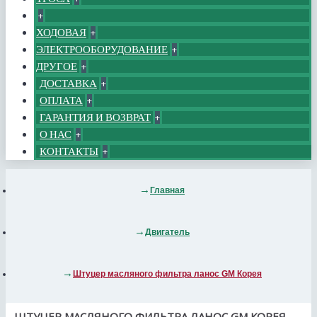
+
ХОДОВАЯ
+
ЭЛЕКТРООБОРУДОВАНИЕ
+
ДРУГОЕ
+
ДОСТАВКА
+
ОПЛАТА
+
ГАРАНТИЯ И ВОЗВРАТ
+
О НАС
+
КОНТАКТЫ
+
Главная
Двигатель
Штуцер масляного фильтра ланос GM Корея
ШТУЦЕР МАСЛЯНОГО ФИЛЬТРА ЛАНОС GM КОРЕЯ