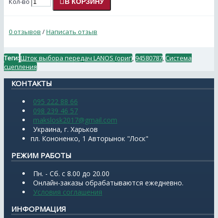
Кол-во
В КОРЗИНУ
0 отзывов
/
Написать отзыв
Теги:
Шток выбора передач LANOS (ориг)
,
94580787
,
Система
сцепления
КОНТАКТЫ
095 222 88 66
098 239 46 57
makslosk2017@gmail.com
Украина, г. Харьков
пл. Кононенко, 1 Авторынок "Лоск"
РЕЖИМ РАБОТЫ
Пн. - Сб. с 8.00 до 20.00
Онлайн-заказы обрабатываются ежедневно.
Условия соглашения
ИНФОРМАЦИЯ