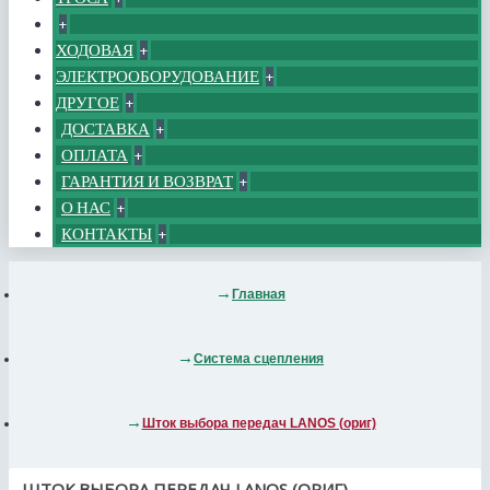
+
ХОДОВАЯ
+
ЭЛЕКТРООБОРУДОВАНИЕ
+
ДРУГОЕ
+
ДОСТАВКА
+
ОПЛАТА
+
ГАРАНТИЯ И ВОЗВРАТ
+
О НАС
+
КОНТАКТЫ
+
Главная
Система сцепления
Шток выбора передач LANOS (ориг)
ШТОК ВЫБОРА ПЕРЕДАЧ LANOS (ОРИГ)