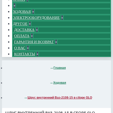
+
ХОДОВАЯ
+
ЭЛЕКТРООБОРУДОВАНИЕ
+
ДРУГОЕ
+
ДОСТАВКА
+
ОПЛАТА
+
ГАРАНТИЯ И ВОЗВРАТ
+
О НАС
+
КОНТАКТЫ
+
Главная
Ходовая
Шрус внутренний Ваз-2108-15 в сборе GLO
ШРУС ВНУТРЕННИЙ ВАЗ-2108-15 В СБОРЕ GLO