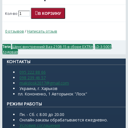
Кол-во
В КОРЗИНУ
0 отзывов
/
Написать отзыв
Теги:
Шрус внутренний Ваз-2108-15 в сборе EXTRA
,
LD-3-5001
,
Ходовая
КОНТАКТЫ
095 222 88 66
098 239 46 57
makslosk2017@gmail.com
Украина, г. Харьков
пл. Кононенко, 1 Авторынок "Лоск"
РЕЖИМ РАБОТЫ
Пн. - Сб. с 8.00 до 20.00
Онлайн-заказы обрабатываются ежедневно.
Условия соглашения