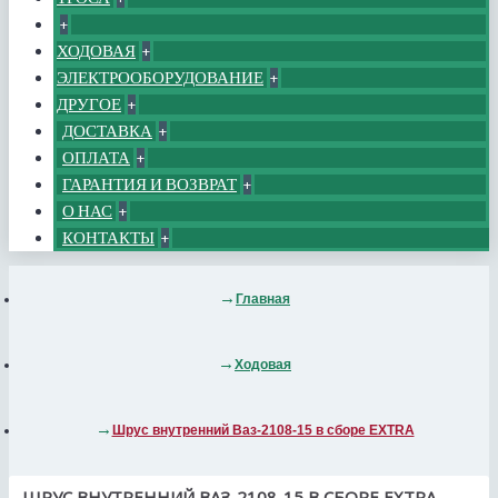
+
ХОДОВАЯ
+
ЭЛЕКТРООБОРУДОВАНИЕ
+
ДРУГОЕ
+
ДОСТАВКА
+
ОПЛАТА
+
ГАРАНТИЯ И ВОЗВРАТ
+
О НАС
+
КОНТАКТЫ
+
Главная
Ходовая
Шрус внутренний Ваз-2108-15 в сборе EXTRA
ШРУС ВНУТРЕННИЙ ВАЗ-2108-15 В СБОРЕ EXTRA