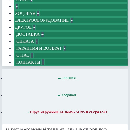
+
ХОДОВАЯ
+
ЭЛЕКТРООБОРУДОВАНИЕ
+
ДРУГОЕ
+
ДОСТАВКА
+
ОПЛАТА
+
ГАРАНТИЯ И ВОЗВРАТ
+
О НАС
+
КОНТАКТЫ
+
Главная
Ходовая
Шрус наружный ТАВРИЯ- SENS в сборе FSO
ШРУС НАРУЖНЫЙ ТАВРИЯ- SENS В СБОРЕ FSO