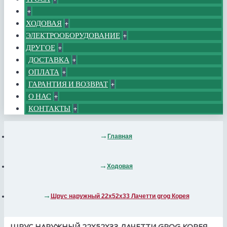
+
ХОДОВАЯ
+
ЭЛЕКТРООБОРУДОВАНИЕ
+
ДРУГОЕ
+
ДОСТАВКА
+
ОПЛАТА
+
ГАРАНТИЯ И ВОЗВРАТ
+
О НАС
+
КОНТАКТЫ
+
Главная
Ходовая
Шрус наружный 22x52x33 Лачетти grog Корея
ШРУС НАРУЖНЫЙ 22X52X33 ЛАЧЕТТИ GROG КОРЕЯ