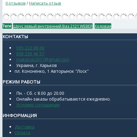
0 отзывов
/
Написать отзыв
Теги:
Шрус левый внутренний Ваз 2121 WEBER
,
Ходовая
КОНТАКТЫ
095 222 88 66
098 239 46 57
makslosk2017@gmail.com
Украина, г. Харьков
пл. Кононенко, 1 Авторынок "Лоск"
РЕЖИМ РАБОТЫ
Пн. - Сб. с 8.00 до 20.00
Онлайн-заказы обрабатываются ежедневно.
Условия соглашения
ИНФОРМАЦИЯ
Доставка
Оплата