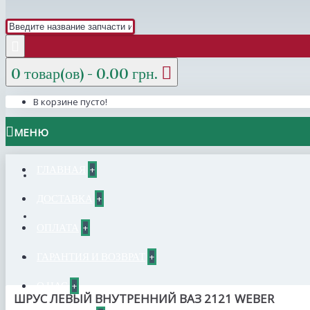
0 товар(ов) - 0.00 грн.
В корзине пусто!
МЕНЮ
ГЛАВНАЯ
+
ДОСТАВКА
+
ОПЛАТА
+
ГАРАНТИЯ И ВОЗВРАТ
+
О НАС
+
ШРУС ЛЕВЫЙ ВНУТРЕННИЙ ВАЗ 2121 WEBER