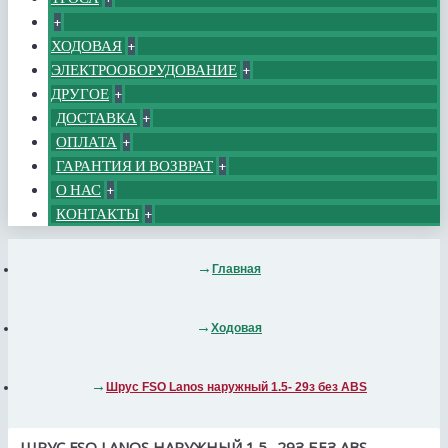
+
ХОДОВАЯ
+
ЭЛЕКТРООБОРУДОВАНИЕ
+
ДРУГОЕ
+
ДОСТАВКА
+
ОПЛАТА
+
ГАРАНТИЯ И ВОЗВРАТ
+
О НАС
+
КОНТАКТЫ
+
Главная
Ходовая
Шрус FSO Lanos наружный 1.5- 29з без АВS
ШРУС FSO LANOS НАРУЖНЫЙ 1.5- 29З БЕЗ АВS