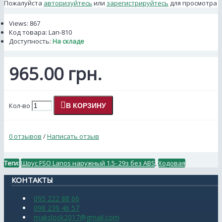
Пожалуйста
авторизуйтесь
или
зарегистрируйтесь
для просмотра
Views: 867
Код товара:
Lan-810
Доступность:
На складе
965.00 грн.
Кол-во
В КОРЗИНУ
0 отзывов
/
Написать отзыв
Теги:
Шрус FSO Lanos наружный 1.5- 29з без АВS
,
Ходовая
КОНТАКТЫ
095 222 88 66
098 239 46 57
makslosk2017@gmail.com