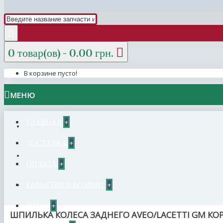
0 товар(ов) - 0.00 грн.
В корзине пусто!
МЕНЮ
ГЛАВНАЯ
+
ДОСТАВКА
+
ОПЛАТА
+
ГАРАНТИЯ И ВОЗВРАТ
+
О НАС
+
ШПИЛЬКА КОЛЕСА ЗАДНЕГО AVEO/LACETTI GM КОР