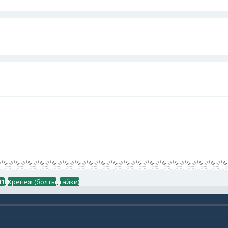
41
,
Крепеж (болты
,
гайки)