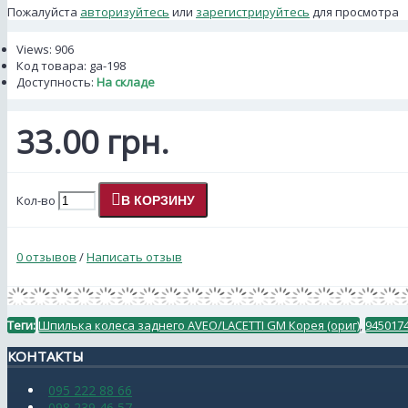
Пожалуйста
авторизуйтесь
или
зарегистрируйтесь
для просмотра
Views: 906
Код товара:
ga-198
Доступность:
На складе
33.00 грн.
Кол-во
В КОРЗИНУ
0 отзывов
/
Написать отзыв
Теги:
Шпилька колеса заднего AVEO/LACETTI GM Корея (ориг)
,
945017
КОНТАКТЫ
095 222 88 66
098 239 46 57