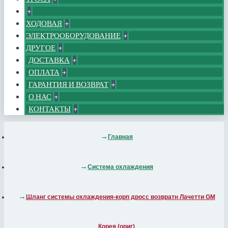
+
ХОДОВАЯ
+
ЭЛЕКТРООБОРУДОВАНИЕ
+
ДРУГОЕ
+
ДОСТАВКА
+
ОПЛАТА
+
ГАРАНТИЯ И ВОЗВРАТ
+
О НАС
+
КОНТАКТЫ
+
Главная
Система охлаждения
Шланг системы охлаждения-корп дросс возвратн Лачетти GM
Корея (ориг)