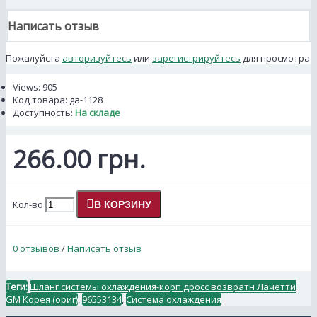
Написать отзыв
Пожалуйста
авторизуйтесь
или
зарегистрируйтесь
для просмотра
Views: 905
Код товара:
ga-1128
Доступность:
На складе
266.00 грн.
Кол-во
В КОРЗИНУ
0 отзывов
/
Написать отзыв
Теги:
Шланг системы охлаждения-корп дросс возвратн Лачетти
GM Корея (ориг)
,
96553134
,
Система охлаждения