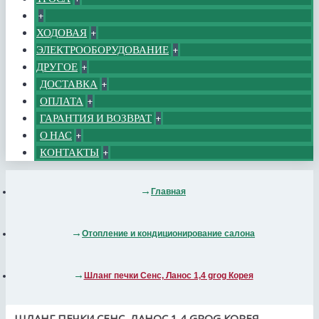
+
ХОДОВАЯ
+
ЭЛЕКТРООБОРУДОВАНИЕ
+
ДРУГОЕ
+
ДОСТАВКА
+
ОПЛАТА
+
ГАРАНТИЯ И ВОЗВРАТ
+
О НАС
+
КОНТАКТЫ
+
Главная
Отопление и кондиционирование салона
Шланг печки Сенс, Ланос 1,4 grog Корея
ШЛАНГ ПЕЧКИ СЕНС, ЛАНОС 1,4 GROG КОРЕЯ