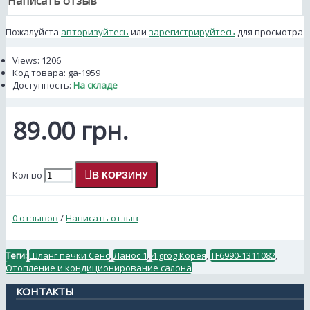
Написать отзыв
Пожалуйста
авторизуйтесь
или
зарегистрируйтесь
для просмотра
Views: 1206
Код товара:
ga-1959
Доступность:
На складе
89.00 грн.
Кол-во
В КОРЗИНУ
0 отзывов
/
Написать отзыв
Теги:
Шланг печки Сенс
,
Ланос 1
,
4 grog Корея
,
TF6990-1311082
,
Отопление и кондиционирование салона
КОНТАКТЫ