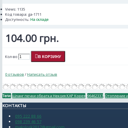
Views: 1135
Код товара:
ga-1711
Доступность:
На складе
104.00 грн.
Кол-во
В КОРЗИНУ
0 отзывов
/
Написать отзыв
Теги:
Шланг печки обратка Нексия КАР Корея
,
96462337
,
Отопление 
КОНТАКТЫ
095 222 88 66
098 239 46 57
makslosk2017@gmail.com