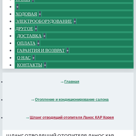
+
ХОДОВАЯ
+
ЭЛЕКТРООБОРУДОВАНИЕ
+
ДРУГОЕ
+
ДОСТАВКА
+
ОПЛАТА
+
ГАРАНТИЯ И ВОЗВРАТ
+
О НАС
+
КОНТАКТЫ
+
Главная
Отопление и кондиционирование салона
Шланг отводящий отопителя Ланос КАР Корея
ШЛАНГ ОТВОДЯЩИЙ ОТОПИТЕЛЯ ЛАНОС КАР