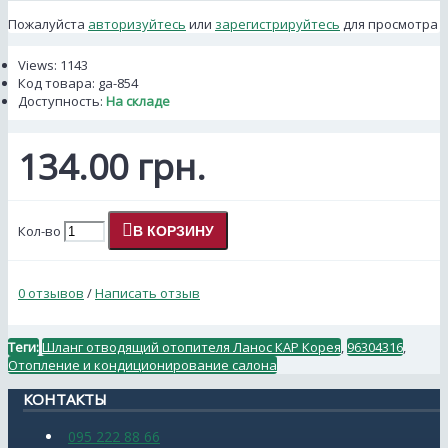
Пожалуйста
авторизуйтесь
или
зарегистрируйтесь
для просмотра
Views: 1143
Код товара:
ga-854
Доступность:
На складе
134.00 грн.
Кол-во
В КОРЗИНУ
0 отзывов
/
Написать отзыв
Теги:
Шланг отводящий отопителя Ланос КАР Корея
,
96304316
,
Отопление и кондиционирование салона
КОНТАКТЫ
095 222 88 66