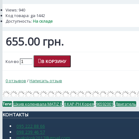
Views: 940
Код товара:
ga-1442
Доступность:
На складе
655.00 грн.
Кол-во
В КОРЗИНУ
0 отзывов
/
Написать отзыв
Теги:
Шкив коленвала MATIZ 0
,
8 КАР-РН Корея
,
96592001
,
Двигатель
КОНТАКТЫ
095 222 88 66
098 239 46 57
makslosk2017@gmail.com