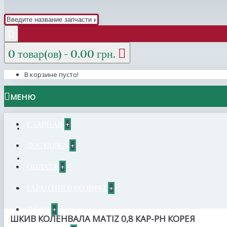
0 товар(ов) - 0.00 грн.
В корзине пусто!
МЕНЮ
ГЛАВНАЯ
+
ДОСТАВКА
+
ОПЛАТА
+
ГАРАНТИЯ И ВОЗВРАТ
+
О НАС
+
ШКИВ КОЛЕНВАЛА MATIZ 0,8 КАР-РН КОРЕЯ