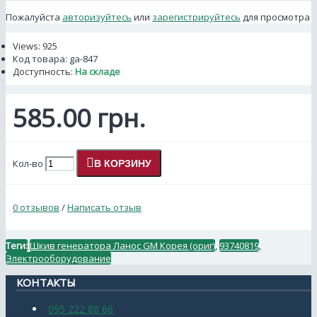
Пожалуйста
авторизуйтесь
или
зарегистрируйтесь
для просмотра
Views: 925
Код товара:
ga-847
Доступность:
На складе
585.00 грн.
Кол-во
В КОРЗИНУ
0 отзывов
/
Написать отзыв
Теги:
Шкив генератора Ланос GM Корея (ориг)
,
93740819
,
Электрооборудование
КОНТАКТЫ
095 222 88 66