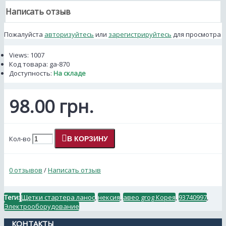
Написать отзыв
Пожалуйста
авторизуйтесь
или
зарегистрируйтесь
для просмотра
Views: 1007
Код товара:
ga-870
Доступность:
На складе
98.00 грн.
Кол-во
В КОРЗИНУ
0 отзывов
/
Написать отзыв
Теги:
Щетки стартера ланос
,
нексия
,
авео grog Корея
,
93740997
,
Электрооборудование
КОНТАКТЫ