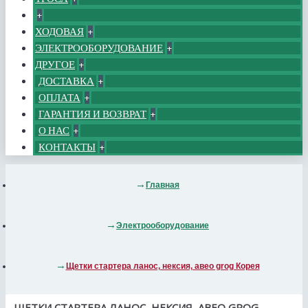
+
ХОДОВАЯ
+
ЭЛЕКТРООБОРУДОВАНИЕ
+
ДРУГОЕ
+
ДОСТАВКА
+
ОПЛАТА
+
ГАРАНТИЯ И ВОЗВРАТ
+
О НАС
+
КОНТАКТЫ
+
Главная
Электрооборудование
Щетки стартера ланос, нексия, авео grog Корея
ЩЕТКИ СТАРТЕРА ЛАНОС, НЕКСИЯ, АВЕО GROG