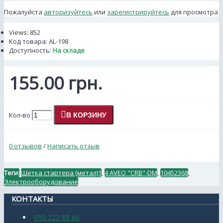
Пожалуйста
авторизуйтесь
или
зарегистрируйтесь
для просмотра
Views: 852
Код товара:
AL-198
Доступность:
На складе
155.00 грн.
Кол-во
В КОРЗИНУ
0 отзывов
/
Написать отзыв
Теги:
Щетка стартера (метал)1
,
4 AVEO "CRB"-DM
,
10452368
,
Электрооборудование
КОНТАКТЫ
095 222 88 66