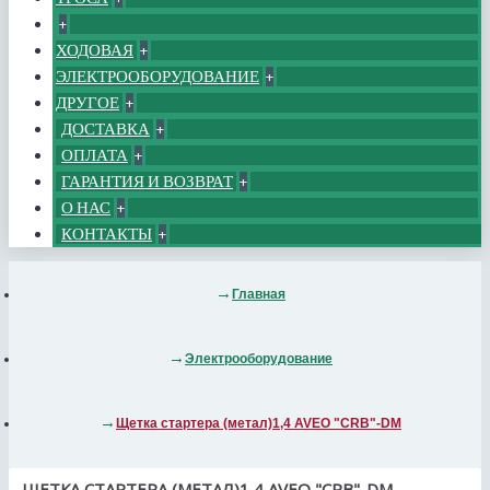
+
ХОДОВАЯ
+
ЭЛЕКТРООБОРУДОВАНИЕ
+
ДРУГОЕ
+
ДОСТАВКА
+
ОПЛАТА
+
ГАРАНТИЯ И ВОЗВРАТ
+
О НАС
+
КОНТАКТЫ
+
Главная
Электрооборудование
Щетка стартера (метал)1,4 AVEO "CRB"-DM
ЩЕТКА СТАРТЕРА (МЕТАЛ)1,4 AVEO "CRB"-DM