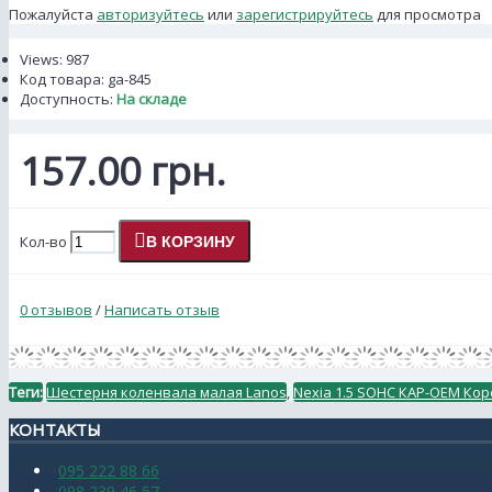
Пожалуйста
авторизуйтесь
или
зарегистрируйтесь
для просмотра
Views: 987
Код товара:
ga-845
Доступность:
На складе
157.00 грн.
Кол-во
В КОРЗИНУ
0 отзывов
/
Написать отзыв
Теги:
Шестерня коленвала малая Lanos
,
Nexia 1.5 SOHC КАР-ОЕМ Коре
КОНТАКТЫ
095 222 88 66
098 239 46 57