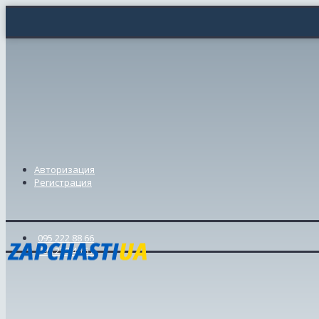
Авторизация
Регистрация
095 222 88 66
098 239 46 57