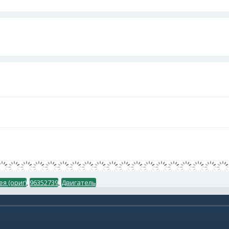
я (ориг)
,
96352739
,
Двигатель