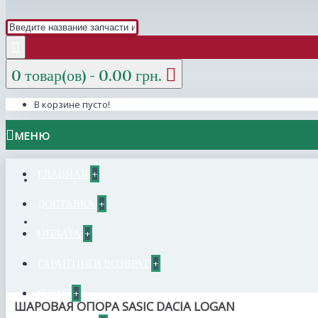
0 товар(ов) - 0.00 грн.
В корзине пусто!
МЕНЮ
ГЛАВНАЯ
+
ДОСТАВКА
+
ОПЛАТА
+
ГАРАНТИЯ И ВОЗВРАТ
+
О НАС
+
ШАРОВАЯ ОПОРА SASIC DACIA LOGAN