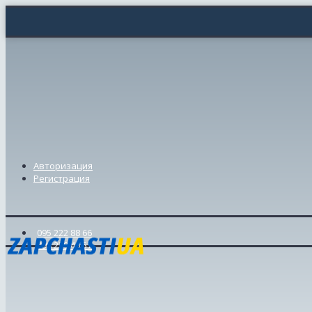
Авторизация
Регистрация
095 222 88 66
098 239 46 57