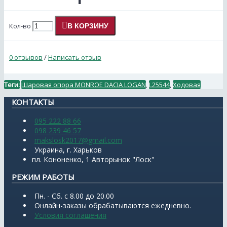
Кол-во
В КОРЗИНУ
0 отзывов
/
Написать отзыв
Теги:
Шаровая опора MONROE DACIA LOGAN
,
L25544
,
Ходовая
КОНТАКТЫ
095 222 88 66
098 239 46 57
makslosk2017@gmail.com
Украина, г. Харьков
пл. Кононенко, 1 Авторынок "Лоск"
РЕЖИМ РАБОТЫ
Пн. - Сб. с 8.00 до 20.00
Онлайн-заказы обрабатываются ежедневно.
Условия соглашения