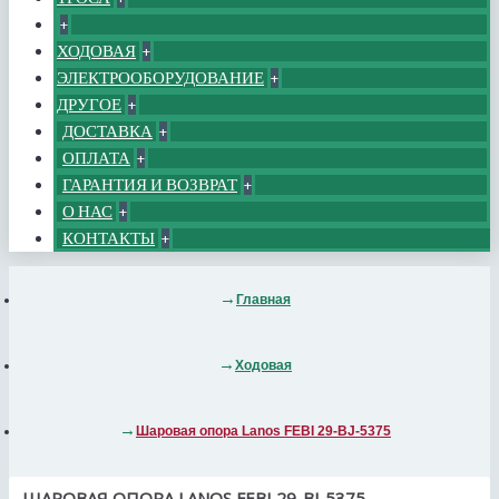
+
ХОДОВАЯ
+
ЭЛЕКТРООБОРУДОВАНИЕ
+
ДРУГОЕ
+
ДОСТАВКА
+
ОПЛАТА
+
ГАРАНТИЯ И ВОЗВРАТ
+
О НАС
+
КОНТАКТЫ
+
Главная
Ходовая
Шаровая опора Lanos FEBI 29-BJ-5375
ШАРОВАЯ ОПОРА LANOS FEBI 29-BJ-5375