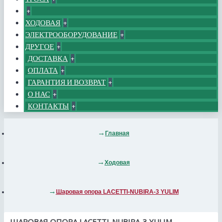
+
ХОДОВАЯ
+
ЭЛЕКТРООБОРУДОВАНИЕ
+
ДРУГОЕ
+
ДОСТАВКА
+
ОПЛАТА
+
ГАРАНТИЯ И ВОЗВРАТ
+
О НАС
+
КОНТАКТЫ
+
Главная
Ходовая
Шаровая опора LACETTI-NUBIRA-3 YULIM
ШАРОВАЯ ОПОРА LACETTI-NUBIRA-3 YULIM