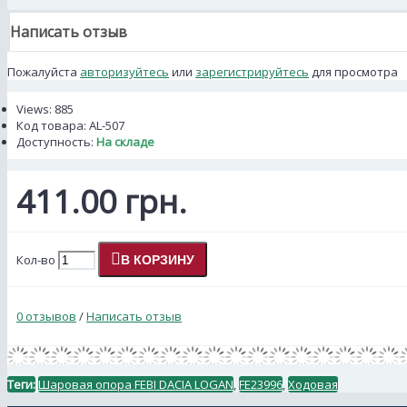
Написать отзыв
Пожалуйста
авторизуйтесь
или
зарегистрируйтесь
для просмотра
Views: 885
Код товара:
AL-507
Доступность:
На складе
411.00 грн.
Кол-во
В КОРЗИНУ
0 отзывов
/
Написать отзыв
Теги:
Шаровая опора FEBI DACIA LOGAN
,
FE23996
,
Ходовая