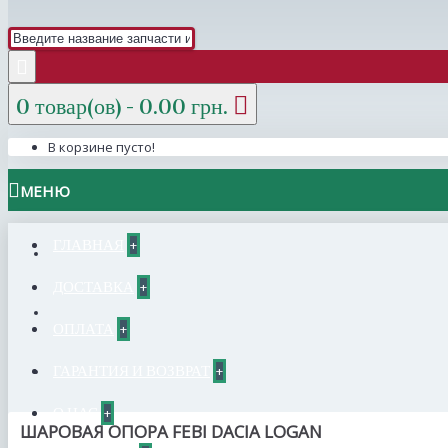
0 товар(ов) - 0.00 грн.
В корзине пусто!
МЕНЮ
ГЛАВНАЯ
+
ДОСТАВКА
+
ОПЛАТА
+
ГАРАНТИЯ И ВОЗВРАТ
+
О НАС
+
ШАРОВАЯ ОПОРА FEBI DACIA LOGAN