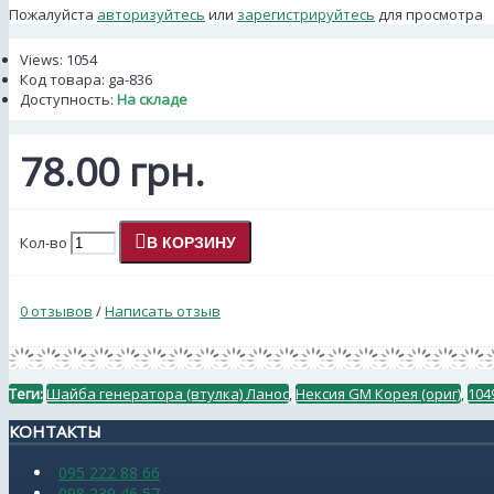
Пожалуйста
авторизуйтесь
или
зарегистрируйтесь
для просмотра
Views: 1054
Код товара:
ga-836
Доступность:
На складе
78.00 грн.
Кол-во
В КОРЗИНУ
0 отзывов
/
Написать отзыв
Теги:
Шайба генератора (втулка) Ланос
,
Нексия GM Корея (ориг)
,
104
КОНТАКТЫ
095 222 88 66
098 239 46 57