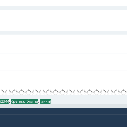
92344
,
Крепеж (болты
,
гайки)