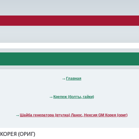
Главная
Крепеж (болты, гайки)
Шайба генератора (втулка) Ланос, Нексия GM Корея (ориг)
КОРЕЯ (ОРИГ)