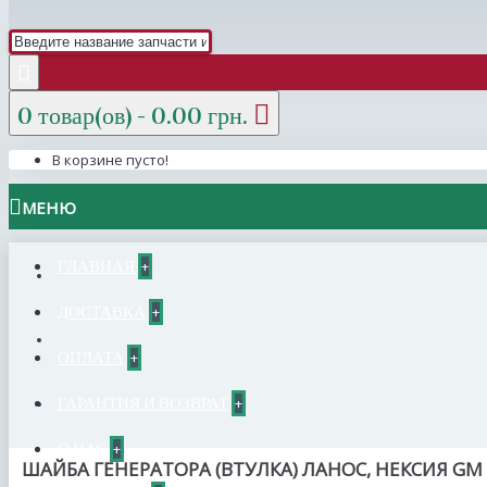
0 товар(ов) - 0.00 грн.
В корзине пусто!
МЕНЮ
ГЛАВНАЯ
+
ДОСТАВКА
+
ОПЛАТА
+
ГАРАНТИЯ И ВОЗВРАТ
+
О НАС
+
ШАЙБА ГЕНЕРАТОРА (ВТУЛКА) ЛАНОС, НЕКСИЯ GM 