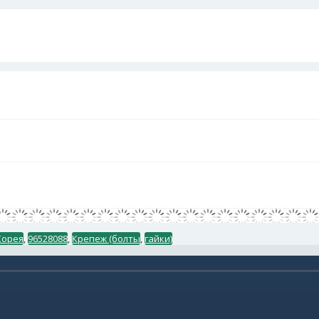
Корея
,
96528088
,
Крепеж (болты
,
гайки)