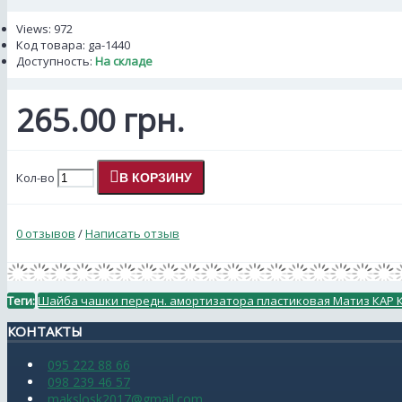
Views: 972
Код товара:
ga-1440
Доступность:
На складе
265.00 грн.
Кол-во
В КОРЗИНУ
0 отзывов
/
Написать отзыв
Теги:
Шайба чашки передн. амортизатора пластиковая Матиз КАР 
КОНТАКТЫ
095 222 88 66
098 239 46 57
makslosk2017@gmail.com