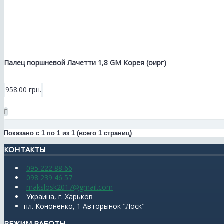
Палец поршневой Лачетти 1,8 GM Корея (оирг)
958.00 грн.
Показано с 1 по 1 из 1 (всего 1 страниц)
КОНТАКТЫ
095 222 88 66
098 239 46 57
makslosk2017@gmail.com
Украина, г. Харьков
пл. Кононенко, 1 Авторынок "Лоск"
РЕЖИМ РАБОТЫ