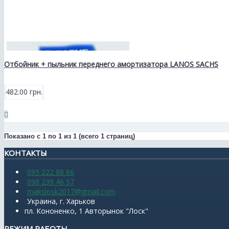
Отбойник + пыльник переднего амортизатора LANOS SACHS
482.00 грн.
Показано с 1 по 1 из 1 (всего 1 страниц)
КОНТАКТЫ
095 222 88 66
098 239 46 57
makslosk2017@gmail.com
Украина, г. Харьков
пл. Кононенко, 1 Авторынок "Лоск"
РЕЖИМ РАБОТЫ