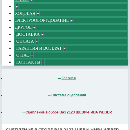
+
ХОДОВАЯ
+
ЭЛЕКТРООБОРУДОВАНИЕ
+
ДРУГОЕ
+
ДОСТАВКА
+
ОПЛАТА
+
ГАРАНТИЯ И ВОЗВРАТ
+
О НАС
+
КОНТАКТЫ
+
Главная
Система сцепления
Сцепление в сборе Ваз 2123 ШЕВИ-НИВА WEBER
СЦЕПЛЕНИЕ В СБОРЕ ВАЗ 2123 ШЕВИ-НИВА WEBER