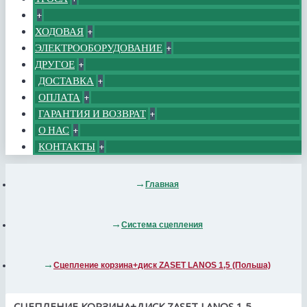
+
ХОДОВАЯ
+
ЭЛЕКТРООБОРУДОВАНИЕ
+
ДРУГОЕ
+
ДОСТАВКА
+
ОПЛАТА
+
ГАРАНТИЯ И ВОЗВРАТ
+
О НАС
+
КОНТАКТЫ
+
Главная
Система сцепления
Сцепление корзина+диск ZASET LANOS 1,5 (Польша)
СЦЕПЛЕНИЕ КОРЗИНА+ДИСК ZASET LANOS 1,5