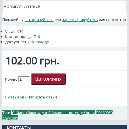
Написать отзыв
Пожалуйста
авторизуйтесь
или
зарегистрируйтесь
для просмотра
Views: 986
Код товара:
ga-716
Доступность:
На складе
102.00 грн.
Кол-во
В КОРЗИНУ
0 отзывов
/
Написать отзыв
Теги:
Сайлентблок задней балки ланос grog Корея
,
90189050
,
Ходовая
КОНТАКТЫ