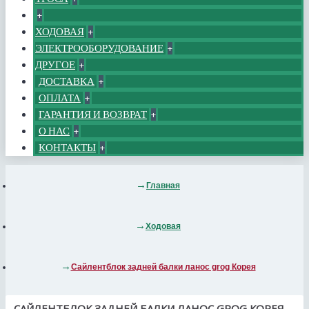
+
ХОДОВАЯ
+
ЭЛЕКТРООБОРУДОВАНИЕ
+
ДРУГОЕ
+
ДОСТАВКА
+
ОПЛАТА
+
ГАРАНТИЯ И ВОЗВРАТ
+
О НАС
+
КОНТАКТЫ
+
Главная
Ходовая
Сайлентблок задней балки ланос grog Корея
САЙЛЕНТБЛОК ЗАДНЕЙ БАЛКИ ЛАНОС GROG КОРЕЯ