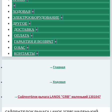
+
ХОДОВАЯ
+
ЭЛЕКТРООБОРУДОВАНИЕ
+
ДРУГОЕ
+
ДОСТАВКА
+
ОПЛАТА
+
ГАРАНТИЯ И ВОЗВРАТ
+
О НАС
+
КОНТАКТЫ
+
Главная
Ходовая
Сайлентблок рычага LANOS "CRB" маленький 1301047
САЙЛЕНТБЛОК РЫЧАГА LANOS "CRB" МАЛЕНЬКИЙ