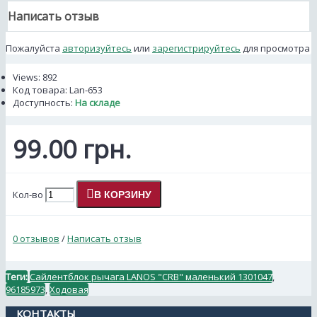
Написать отзыв
Пожалуйста
авторизуйтесь
или
зарегистрируйтесь
для просмотра
Views: 892
Код товара:
Lan-653
Доступность:
На складе
99.00 грн.
Кол-во
В КОРЗИНУ
0 отзывов
/
Написать отзыв
Теги:
Сайлентблок рычага LANOS "CRB" маленький 1301047
,
96185973
,
Ходовая
КОНТАКТЫ