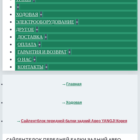
+
ХОДОВАЯ
+
ЭЛЕКТРООБОРУДОВАНИЕ
+
ДРУГОЕ
+
ДОСТАВКА
+
ОПЛАТА
+
ГАРАНТИЯ И ВОЗВРАТ
+
О НАС
+
КОНТАКТЫ
+
Главная
Ходовая
Сайлентблок передней балки задний Авео YANGJI Корея
САЙЛЕНТБЛОК ПЕРЕДНЕЙ БАЛКИ ЗАДНИЙ АВЕО