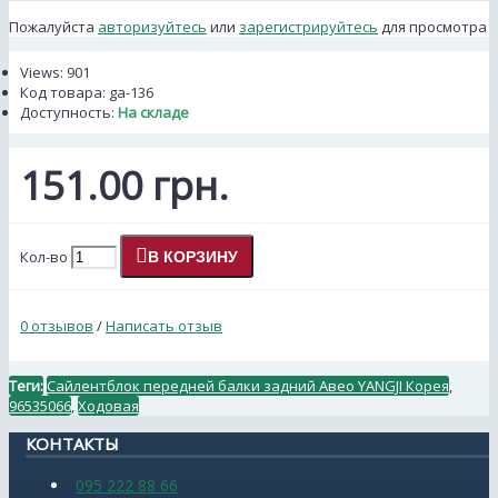
Пожалуйста
авторизуйтесь
или
зарегистрируйтесь
для просмотра
Views: 901
Код товара:
ga-136
Доступность:
На складе
151.00 грн.
Кол-во
В КОРЗИНУ
0 отзывов
/
Написать отзыв
Теги:
Сайлентблок передней балки задний Авео YANGJI Корея
,
96535066
,
Ходовая
КОНТАКТЫ
095 222 88 66