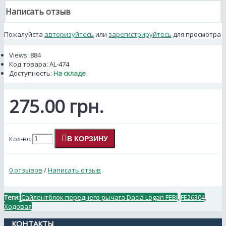
Написать отзыв
Пожалуйста
авторизуйтесь
или
зарегистрируйтесь
для просмотра
Views: 884
Код товара:
AL-474
Доступность:
На складе
275.00 грн.
Кол-во
В КОРЗИНУ
0 отзывов
/
Написать отзыв
Теги:
Сайлентблок переднего рычага Dacia Logan FEBI
,
FE26304
,
Ходовая
КОНТАКТЫ