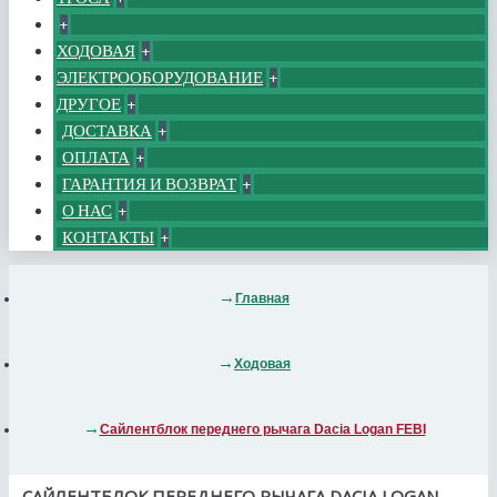
+
ХОДОВАЯ
+
ЭЛЕКТРООБОРУДОВАНИЕ
+
ДРУГОЕ
+
ДОСТАВКА
+
ОПЛАТА
+
ГАРАНТИЯ И ВОЗВРАТ
+
О НАС
+
КОНТАКТЫ
+
Главная
Ходовая
Сайлентблок переднего рычага Dacia Logan FEBI
САЙЛЕНТБЛОК ПЕРЕДНЕГО РЫЧАГА DACIA LOGAN