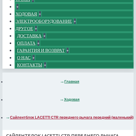
+
ХОДОВАЯ
+
ЭЛЕКТРООБОРУДОВАНИЕ
+
ДРУГОЕ
+
ДОСТАВКА
+
ОПЛАТА
+
ГАРАНТИЯ И ВОЗВРАТ
+
О НАС
+
КОНТАКТЫ
+
Главная
Ходовая
Сайлентблок LACETTI CTR переднего рычага передний (маленький)
САЙЛЕНТБЛОК LACETTI CTR ПЕРЕДНЕГО РЫЧАГА