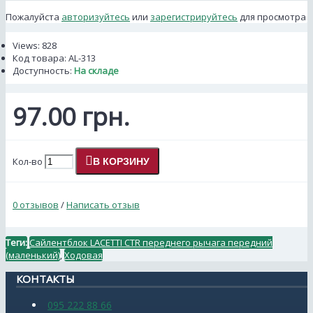
Пожалуйста
авторизуйтесь
или
зарегистрируйтесь
для просмотра
Views: 828
Код товара:
AL-313
Доступность:
На складе
97.00 грн.
Кол-во
В КОРЗИНУ
0 отзывов
/
Написать отзыв
Теги:
Сайлентблок LACETTI CTR переднего рычага передний
(маленький)
,
Ходовая
КОНТАКТЫ
095 222 88 66