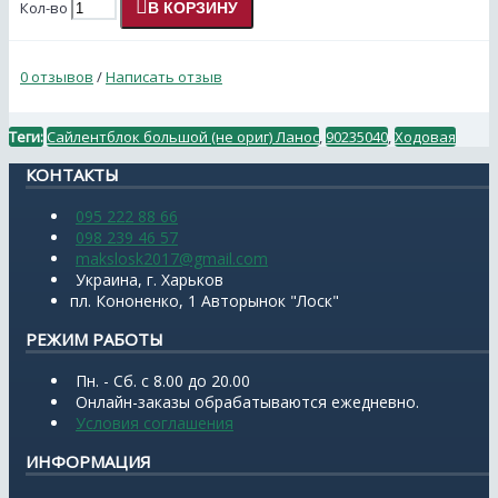
Кол-во
В КОРЗИНУ
0 отзывов
/
Написать отзыв
Теги:
Сайлентблок большой (не ориг) Ланос
,
90235040
,
Ходовая
КОНТАКТЫ
095 222 88 66
098 239 46 57
makslosk2017@gmail.com
Украина, г. Харьков
пл. Кононенко, 1 Авторынок "Лоск"
РЕЖИМ РАБОТЫ
Пн. - Сб. с 8.00 до 20.00
Онлайн-заказы обрабатываются ежедневно.
Условия соглашения
ИНФОРМАЦИЯ