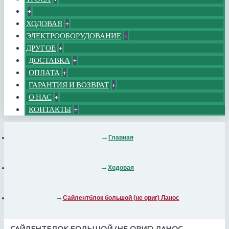
+
ХОДОВАЯ
+
ЭЛЕКТРООБОРУДОВАНИЕ
+
ДРУГОЕ
+
ДОСТАВКА
+
ОПЛАТА
+
ГАРАНТИЯ И ВОЗВРАТ
+
О НАС
+
КОНТАКТЫ
+
Главная
Ходовая
Сайлентблок большой (не ориг) Ланос
САЙЛЕНТБЛОК БОЛЬШОЙ (НЕ ОРИГ) ЛАНОС