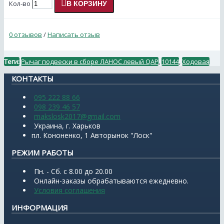
Кол-во
В КОРЗИНУ
0 отзывов
/
Написать отзыв
Теги:
Рычаг подвески в сборе ЛАНОС левый QAP
,
10144
,
Ходовая
КОНТАКТЫ
095 222 88 66
098 239 46 57
makslosk2017@gmail.com
Украина, г. Харьков
пл. Кононенко, 1 Авторынок "Лоск"
РЕЖИМ РАБОТЫ
Пн. - Сб. с 8.00 до 20.00
Онлайн-заказы обрабатываются ежедневно.
Условия соглашения
ИНФОРМАЦИЯ