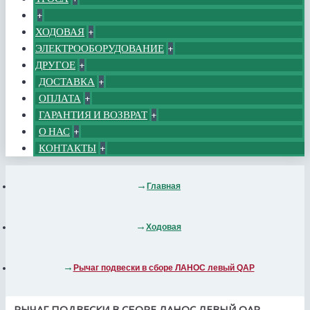
+
ХОДОВАЯ
+
ЭЛЕКТРООБОРУДОВАНИЕ
+
ДРУГОЕ
+
ДОСТАВКА
+
ОПЛАТА
+
ГАРАНТИЯ И ВОЗВРАТ
+
О НАС
+
КОНТАКТЫ
+
Главная
Ходовая
Рычаг подвески в сборе ЛАНОС левый QAP
РЫЧАГ ПОДВЕСКИ В СБОРЕ ЛАНОС ЛЕВЫЙ QAP